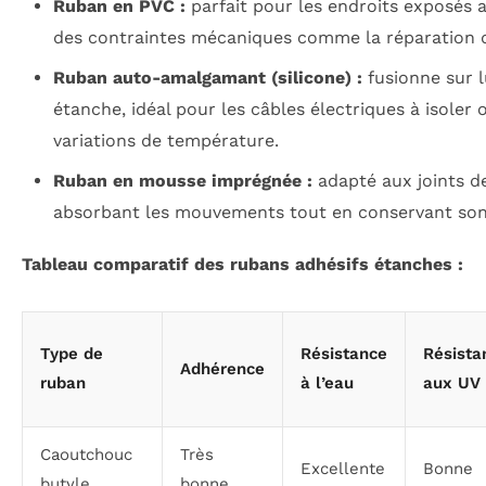
Ruban en PVC :
parfait pour les endroits exposés 
des contraintes mécaniques comme la réparation d
Ruban auto-amalgamant (silicone) :
fusionne sur 
étanche, idéal pour les câbles électriques à isoler
variations de température.
Ruban en mousse imprégnée :
adapté aux joints de
absorbant les mouvements tout en conservant son e
Tableau comparatif des rubans adhésifs étanches :
Type de
Résistance
Résista
Adhérence
ruban
à l’eau
aux UV
Caoutchouc
Très
Excellente
Bonne
butyle
bonne