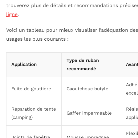
trouverez plus de détails et recommandations précises
ligne
.
Voici un tableau pour mieux visualiser l’adéquation de
usages les plus courants :
Type de ruban
Application
Avant
recommandé
Adhér
Fuite de gouttière
Caoutchouc butyle
excel
Réparation de tente
Résis
Gaffer imperméable
(camping)
appli
Flexi
Joints de fenêtre
Mousse imprégnée