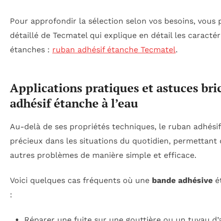
Pour approfondir la sélection selon vos besoins, vous
détaillé de Tecmatel qui explique en détail les caracté
étanches :
ruban adhésif étanche Tecmatel
.
Applications pratiques et astuces bri
adhésif étanche à l’eau
Au-delà de ses propriétés techniques, le ruban adhési
précieux dans les situations du quotidien, permettant
autres problèmes de manière simple et efficace.
Voici quelques cas fréquents où une
bande adhésive
é
:
Réparer une fuite sur une gouttière ou un tuyau d’