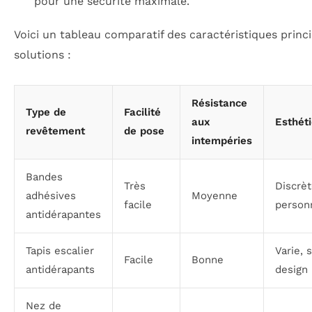
pour une sécurité maximale.
Voici un tableau comparatif des caractéristiques princ
solutions :
Résistance
Type de
Facilité
aux
Esthét
revêtement
de pose
intempéries
Bandes
Très
Discrèt
adhésives
Moyenne
facile
person
antidérapantes
Tapis escalier
Varie, 
Facile
Bonne
antidérapants
design
Nez de