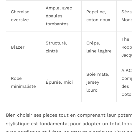
Ample, avec
Chemise
Popeline,
Séza
épaules
oversize
coton doux
Mod
tombantes
The
Structuré,
Crêpe,
Blazer
Koop
cintré
laine légère
Jac
A.P.C
Soie mate,
Robe
Comp
Épurée, midi
jersey
minimaliste
des
lourd
Coto
Bien choisir ses pièces tout en comprenant leur potent
stylistique est fondamental pour adopter un total loo