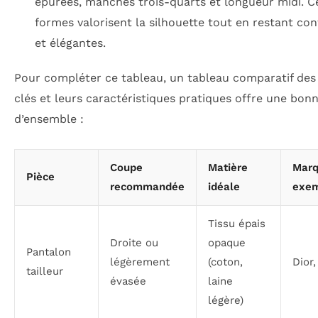
épurées, manches trois-quarts et longueur midi. C
formes valorisent la silhouette tout en restant con
et élégantes.
Pour compléter ce tableau, un tableau comparatif des
clés et leurs caractéristiques pratiques offre une bon
d’ensemble :
Coupe
Matière
Marq
Pièce
recommandée
idéale
exem
Tissu épais
Droite ou
opaque
Pantalon
légèrement
(coton,
Dior
tailleur
évasée
laine
légère)