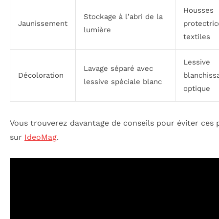
Housses
Stockage à l’abri de la
Jaunissement
protectri
lumière
textiles
Lessive
Lavage séparé avec
Décoloration
blanchiss
lessive spéciale blanc
optique
Vous trouverez davantage de conseils pour éviter ces 
sur
IdeoMag
.