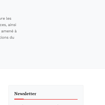
vre les
ces, ainsi
nt amené à
tions du
Newsletter