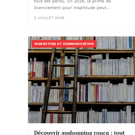
tout est perdu. En 2026, la prime de
licenciement pour inaptitude peut…
2 JUILLET 2026
MARKETING ET COMMUNICATION
Découvrir aushopping roncq : tout